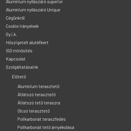
Alumínium nyílászáró superior
Alumínium nyílászáró Unique
Cégünkről
Cookie irányelvek
Gy.i.k.
Hőszigetelt alutélikert
ISO minősítés
Kapcsolat
Szolgáltatásaink
Előtető
Alumínium terasztető
Átlátszó terasztető
Átlátszó tető teraszra
Olcsó terasztető
Polikarbonát teraszfedés
Polikarbonát tető árnyékolása